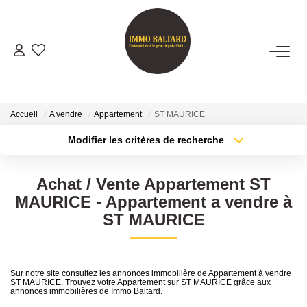
VENTES
LOCATIONS
Accueil
A vendre
Appartement
ST MAURICE
Modifier les critères de recherche
Type de transaction
Localisation
GESTION
Acheter
Localisation
Achat / Vente Appartement ST
Type de bien
ESTIMATION
Sélectionnez...
Surface min
MAURICE - Appartement a vendre à
ST MAURICE
Plus de critères
Budget max
NOTRE AGENCE
Créer une alerte
Présentation
Sur notre site consultez les annonces immobilière de Appartement à vendre
ST MAURICE. Trouvez votre Appartement sur ST MAURICE grâce aux
Notre Équipe
annonces immobilières de Immo Baltard.