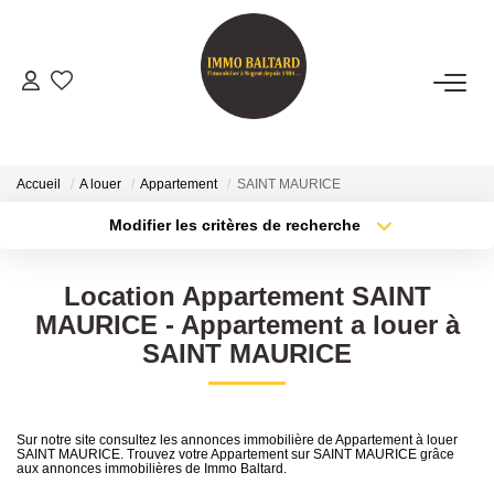
VENTES
LOCATIONS
Accueil
A louer
Appartement
SAINT MAURICE
Modifier les critères de recherche
Type de transaction
Localisation
GESTION
Acheter
Localisation
Location Appartement SAINT
Type de bien
ESTIMATION
Sélectionnez...
Surface min
MAURICE - Appartement a louer à
SAINT MAURICE
Plus de critères
Budget max
NOTRE AGENCE
Créer une alerte
Présentation
Sur notre site consultez les annonces immobilière de Appartement à louer
SAINT MAURICE. Trouvez votre Appartement sur SAINT MAURICE grâce
Notre Équipe
aux annonces immobilières de Immo Baltard.