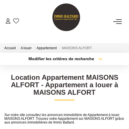
VENTES
LOCATIONS
Accueil
A louer
Appartement
MAISONS ALFORT
Modifier les critères de recherche
Type de transaction
Localisation
GESTION
Acheter
Localisation
Location Appartement MAISONS
Type de bien
ESTIMATION
Sélectionnez...
Surface min
ALFORT - Appartement a louer à
MAISONS ALFORT
Plus de critères
Budget max
NOTRE AGENCE
Créer une alerte
Présentation
Sur notre site consultez les annonces immobilière de Appartement à louer
MAISONS ALFORT. Trouvez votre Appartement sur MAISONS ALFORT grâce
Notre Équipe
aux annonces immobilières de Immo Baltard.