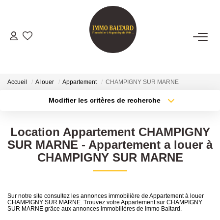
VENTES
LOCATIONS
Accueil
A louer
Appartement
CHAMPIGNY SUR MARNE
Modifier les critères de recherche
Type de transaction
Localisation
GESTION
Acheter
Localisation
Location Appartement CHAMPIGNY
Type de bien
ESTIMATION
Sélectionnez...
Surface min
SUR MARNE - Appartement a louer à
CHAMPIGNY SUR MARNE
Plus de critères
Budget max
NOTRE AGENCE
Créer une alerte
Présentation
Sur notre site consultez les annonces immobilière de Appartement à louer
CHAMPIGNY SUR MARNE. Trouvez votre Appartement sur CHAMPIGNY
Notre Équipe
SUR MARNE grâce aux annonces immobilières de Immo Baltard.