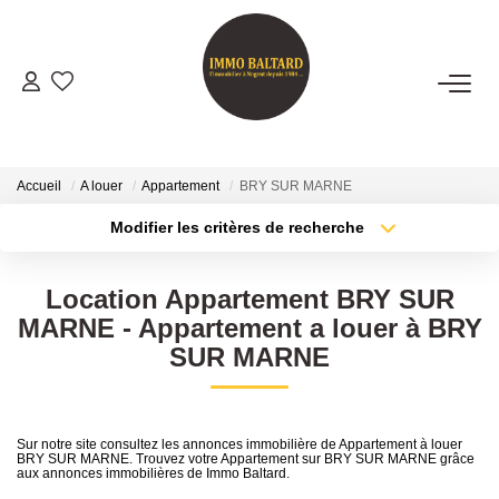
VENTES
LOCATIONS
Accueil
A louer
Appartement
BRY SUR MARNE
Modifier les critères de recherche
Type de transaction
Localisation
GESTION
Acheter
Localisation
Location Appartement BRY SUR
Type de bien
ESTIMATION
Sélectionnez...
Surface min
MARNE - Appartement a louer à BRY
SUR MARNE
Plus de critères
Budget max
NOTRE AGENCE
Créer une alerte
Présentation
Sur notre site consultez les annonces immobilière de Appartement à louer
BRY SUR MARNE. Trouvez votre Appartement sur BRY SUR MARNE grâce
Notre Équipe
aux annonces immobilières de Immo Baltard.