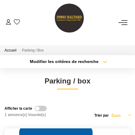
VENTES
LOCATIONS
Accueil
Parking / Box
Modifier les critères de recherche
Type de transaction
Localisation
GESTION
Acheter
Localisation
Parking / box
Type de bien
ESTIMATION
Sélectionnez...
Surface min
Plus de critères
Budget max
NOTRE AGENCE
Afficher la carte
1 annonce(s) trouvée(s)
Trier par
Créer une alerte
Présentation
Notre Équipe