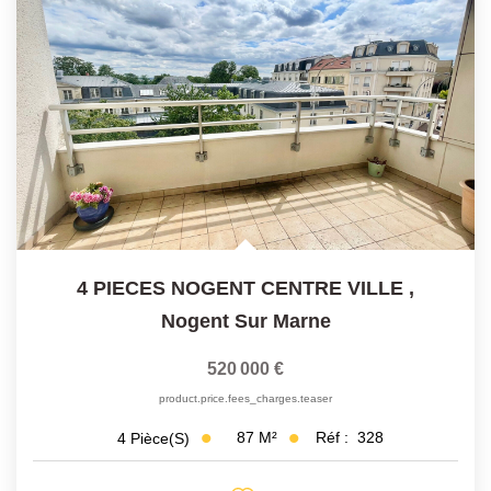
Historique
CONTACT
4 PIECES NOGENT CENTRE VILLE
,
Nogent Sur Marne
520 000 €
product.price.fees_charges.teaser
87
M²
Réf :
328
4
Pièce(s)