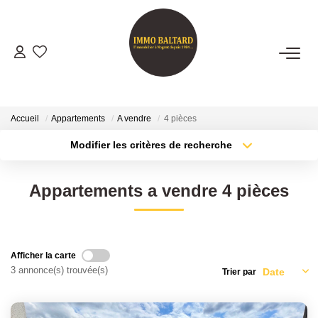
VENTES
LOCATIONS
Accueil
Appartements
A vendre
4 pièces
Modifier les critères de recherche
Type de transaction
Localisation
GESTION
Acheter
Localisation
Appartements a vendre 4 pièces
Type de bien
ESTIMATION
Sélectionnez...
Surface min
Plus de critères
Budget max
NOTRE AGENCE
Afficher la carte
3 annonce(s) trouvée(s)
Trier par
Créer une alerte
Présentation
Notre Équipe