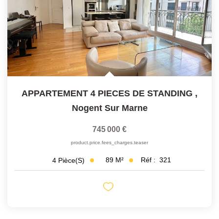
APPARTEMENT 4 PIECES DE STANDING
,
Nogent Sur Marne
745 000 €
product.price.fees_charges.teaser
89
M²
Réf :
321
4
Pièce(s)