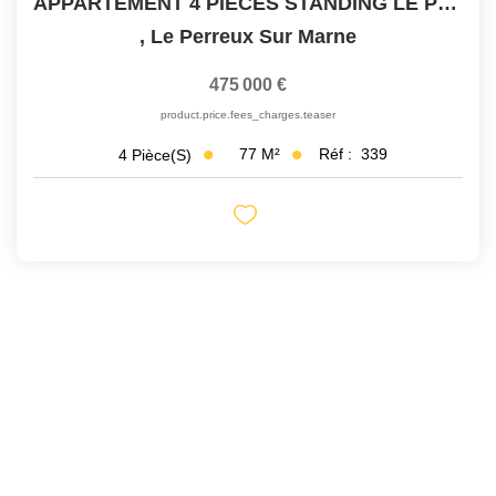
APPARTEMENT 4 PIECES STANDING LE PERREUX
,
Le Perreux Sur Marne
475 000 €
product.price.fees_charges.teaser
77
M²
Réf :
339
4
Pièce(s)