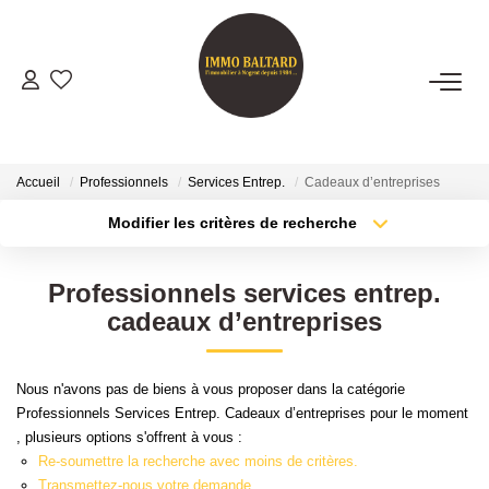
VENTES
LOCATIONS
Accueil
Professionnels
Services Entrep.
Cadeaux d’entreprises
Modifier les critères de recherche
Type de transaction
Localisation
GESTION
Acheter
Localisation
Professionnels services entrep.
Type de bien
ESTIMATION
Sélectionnez...
Surface min
cadeaux d’entreprises
Plus de critères
Budget max
NOTRE AGENCE
Nous n'avons pas de biens à vous proposer dans la catégorie
Professionnels Services Entrep. Cadeaux d’entreprises pour le moment
Créer une alerte
Présentation
, plusieurs options s'offrent à vous :
Notre Équipe
Re-soumettre la recherche avec moins de critères.
Transmettez-nous votre demande