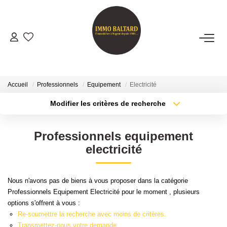
VENTES
LOCATIONS
Accueil
Professionnels
Equipement
Electricité
Modifier les critères de recherche
Type de transaction
Localisation
GESTION
Acheter
Localisation
Professionnels equipement
Type de bien
ESTIMATION
Sélectionnez...
Surface min
electricité
Plus de critères
Budget max
NOTRE AGENCE
Nous n'avons pas de biens à vous proposer dans la catégorie
Professionnels Equipement Electricité pour le moment , plusieurs
Créer une alerte
Présentation
options s'offrent à vous :
Notre Équipe
Re-soumettre la recherche avec moins de critères.
Transmettez-nous votre demande