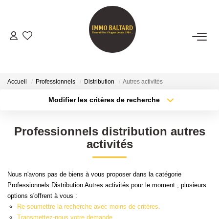
VENTES
LOCATIONS
Accueil
Professionnels
Distribution
Autres activités
Modifier les critères de recherche
Type de transaction
Localisation
GESTION
Acheter
Localisation
Professionnels distribution autres
Type de bien
ESTIMATION
Sélectionnez...
Surface min
activités
Plus de critères
Budget max
NOTRE AGENCE
Nous n'avons pas de biens à vous proposer dans la catégorie
Professionnels Distribution Autres activités pour le moment , plusieurs
Créer une alerte
Présentation
options s'offrent à vous :
Notre Équipe
Re-soumettre la recherche avec moins de critères.
Transmettez-nous votre demande