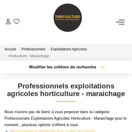
VENTES
LOCATIONS
Accueil
Professionnels
Exploitations Agricoles
Horticulture - Maraichage
GESTION
Modifier les critères de recherche
Type de transaction
Localisation
Acheter
Localisation
ESTIMATION
Professionnels exploitations
Type de bien
Sélectionnez...
Surface min
agricoles horticulture - maraichage
NOTRE AGENCE
Plus de critères
Budget max
Nous n'avons pas de biens à vous proposer dans la catégorie
Présentation
Professionnels Exploitations Agricoles Horticulture - Maraichage pour le
Créer une alerte
Notre Équipe
moment , plusieurs options s'offrent à vous :
Re-soumettre la recherche avec moins de critères.