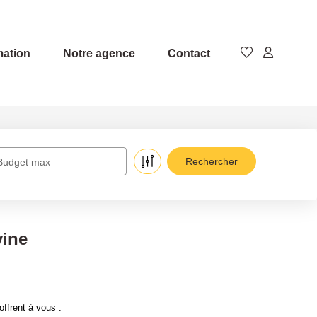
mation
Notre agence
Contact
Budget max
vine
ffrent à vous :