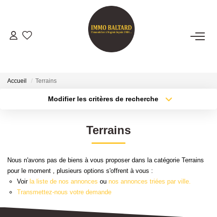
VENTES
LOCATIONS
Accueil
Terrains
Modifier les critères de recherche
Type de transaction
Localisation
GESTION
Acheter
Localisation
Terrains
Type de bien
ESTIMATION
Sélectionnez...
Surface min
Nous n'avons pas de biens à vous proposer dans la catégorie Terrains
Plus de critères
Budget max
NOTRE AGENCE
pour le moment , plusieurs options s'offrent à vous :
Voir
la liste de nos annonces
ou
nos annonces triées par ville.
Créer une alerte
Présentation
Transmettez-nous votre demande
Notre Équipe