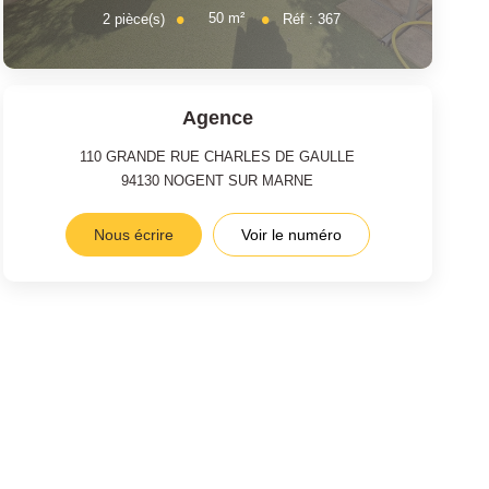
50
m²
2
pièce(s)
Réf :
367
Agence
110 GRANDE RUE CHARLES DE GAULLE
94130
NOGENT SUR MARNE
Nous écrire
Voir le numéro