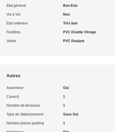
Etat général
Bon Etat
Vis à Vis
Non
Etat extérieur
Très bon
Fenêtres
PVC Double Vitrage
Volets
PVC Roulant
Autres
Ascenseur
Oui
Cave(s)
1
Nombre de terrasses
1
Type de Stationnement
Sous-Sol
Nombre places parking
1