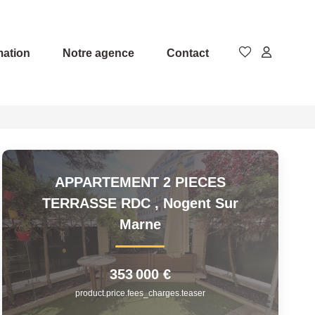
mation
Notre agence
Contact
APPARTEMENT 2 PIECES
TERRASSE RDC
,
Nogent Sur
Marne
353 000 €
product.price.fees_charges.teaser