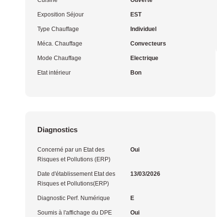
Cuisine
Ouverte
Exposition Séjour
EST
Type Chauffage
Individuel
Méca. Chauffage
Convecteurs
Mode Chauffage
Electrique
Etat intérieur
Bon
Diagnostics
Concerné par un Etat des
Oui
Risques et Pollutions (ERP)
Date d'établissement Etat des
13/03/2026
Risques et Pollutions(ERP)
Diagnostic Perf. Numérique
E
Soumis à l'affichage du DPE
Oui