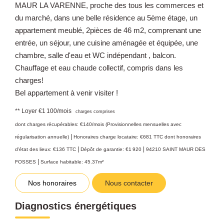
MAUR LA VARENNE, proche des tous les commerces et
du marché, dans une belle résidence au 5ème étage, un
appartement meublé, 2pièces de 46 m2, comprenant une
entrée, un séjour, une cuisine aménagée et équipée, une
chambre, salle d'eau et WC indépendant , balcon.
Chauffage et eau chaude collectif, compris dans les
charges!
Bel appartement à venir visiter !
**
Loyer €1 100/mois
charges comprises
dont charges récupérables: €140/mois (Provisionnelles mensuelles avec
|
régularisation annuelle)
Honoraires charge locataire: €681 TTC
dont honoraires
|
|
d'état des lieux: €136 TTC
Dépôt de garantie: €1 920
94210 SAINT MAUR DES
|
FOSSES
Surface habitable: 45.37m²
Nos honoraires
Nous contacter
Diagnostics énergétiques