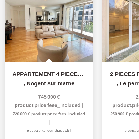
APPARTEMENT 4 PIECES DE STANDING
,
Nogent sur marne
,
Le per
745 000 €
2
product.price.fees_included
|
product.pr
720 000 €
product.price.fees_included
250 900 €
prod
|
product.price.fees_charges.full
product.pr