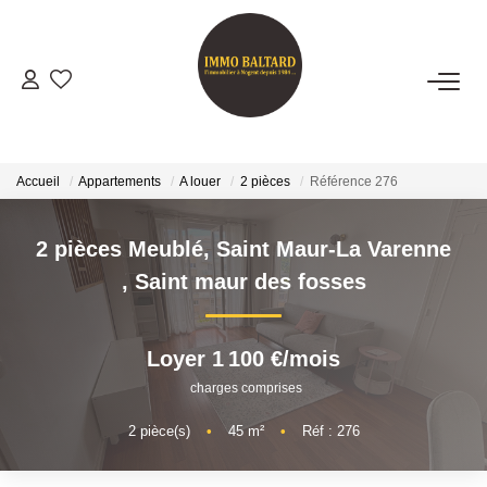
VENTES
LOCATIONS
Accueil
Appartements
A louer
2 pièces
Référence 276
GESTION
2 pièces Meublé, Saint Maur-La Varenne
,
Saint maur des fosses
ESTIMATION
Loyer 1 100 €/mois
NOTRE AGENCE
charges comprises
Présentation
2
pièce(s)
•
45
m²
•
Réf : 276
Notre Équipe