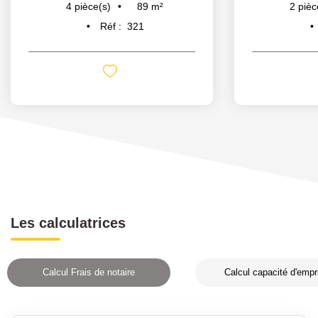
89
m²
4
pièce(s)
2
pièc
Réf :
321
Les calculatrices
Calcul Frais de notaire
Calcul capacité d'empr