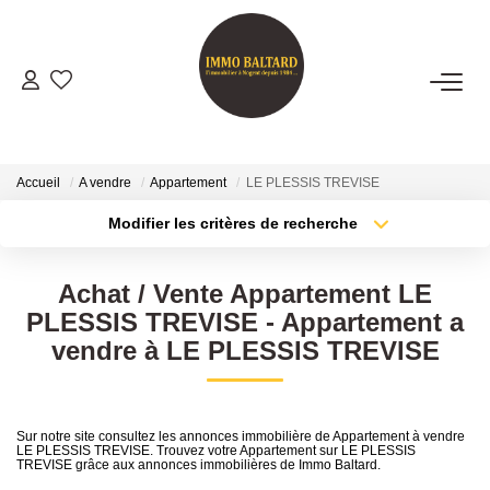
VENTES
LOCATIONS
Accueil
A vendre
Appartement
LE PLESSIS TREVISE
Modifier les critères de recherche
Type de transaction
Localisation
GESTION
Acheter
Localisation
Achat / Vente Appartement LE
Type de bien
ESTIMATION
Sélectionnez...
Surface min
PLESSIS TREVISE - Appartement a
vendre à LE PLESSIS TREVISE
Plus de critères
Budget max
NOTRE AGENCE
Créer une alerte
Présentation
Sur notre site consultez les annonces immobilière de Appartement à vendre
LE PLESSIS TREVISE. Trouvez votre Appartement sur LE PLESSIS
Notre Équipe
TREVISE grâce aux annonces immobilières de Immo Baltard.