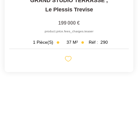
GRAND STUDIO TERRASSE
,
Le Plessis Trevise
199 000 €
product.price.fees_charges.teaser
37
M²
Réf :
290
1
Pièce(s)