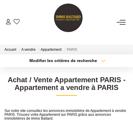
VENTES
LOCATIONS
Accueil
A vendre
Appartement
PARIS
Modifier les critères de recherche
Type de transaction
Localisation
GESTION
Acheter
Localisation
Achat / Vente Appartement PARIS -
Type de bien
ESTIMATION
Sélectionnez...
Surface min
Appartement a vendre à PARIS
Plus de critères
Budget max
NOTRE AGENCE
Sur notre site consultez les annonces immobilière de Appartement à vendre
PARIS. Trouvez votre Appartement sur PARIS grâce aux annonces
Créer une alerte
Présentation
immobilières de Immo Baltard.
Notre Équipe