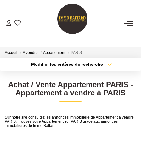
VENTES
LOCATIONS
Accueil
A vendre
Appartement
PARIS
Modifier les critères de recherche
Type de transaction
Localisation
GESTION
Acheter
Localisation
Achat / Vente Appartement PARIS -
Type de bien
ESTIMATION
Sélectionnez...
Surface min
Appartement a vendre à PARIS
Plus de critères
Budget max
NOTRE AGENCE
Sur notre site consultez les annonces immobilière de Appartement à vendre
PARIS. Trouvez votre Appartement sur PARIS grâce aux annonces
Créer une alerte
Présentation
immobilières de Immo Baltard.
Notre Équipe