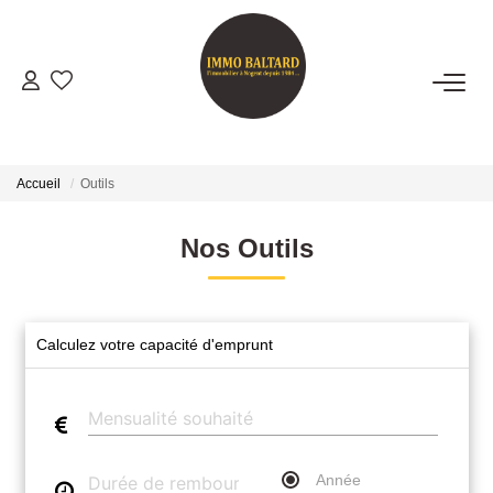
VENTES
LOCATIONS
Accueil
Outils
GESTION
Nos Outils
ESTIMATION
Calculez votre capacité d'emprunt
NOTRE AGENCE
Présentation
Notre Équipe
Année