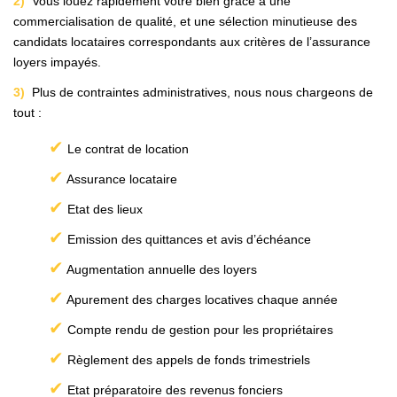
2)
Vous louez rapidement votre bien grâce à une
Historique
commercialisation de qualité, et une sélection minutieuse des
candidats locataires correspondants aux critères de l’assurance
loyers impayés.
CONTACT
3)
Plus de contraintes administratives, nous nous chargeons de
tout :
✔
Le contrat de location
✔
Assurance locataire
✔
Etat des lieux
✔
Emission des quittances et avis d’échéance
✔
Augmentation annuelle des loyers
✔
Apurement des charges locatives chaque année
✔
Compte rendu de gestion pour les propriétaires
✔
Règlement des appels de fonds trimestriels
✔
Etat préparatoire des revenus fonciers